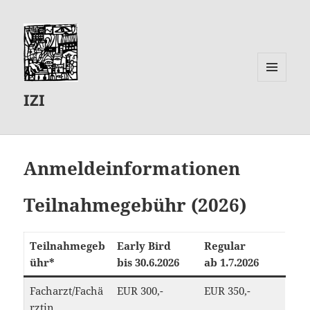
MENÜ
IZI
UND
WIDGETS
Anmeldeinformationen
Teilnahmegebühr (2026)
Teilnahmegeb
Early Bird
Regular
ühr*
bis 30.6.202
6
ab 1.7.202
6
Facharzt/Fachä
EUR 300,-
EUR 350,-
rztin