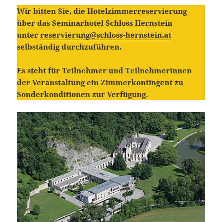
Wir bitten Sie, die Hotelzimmerreservierung
über das
Seminarhotel Schloss Hernstein
unter
reservierung@schloss-hernstein.at
selbständig durchzuführen.
Es steht für Teilnehmer und Teilnehmerinnen
der Veranstaltung ein Zimmerkontingent zu
Sonderkonditionen zur Verfügung.